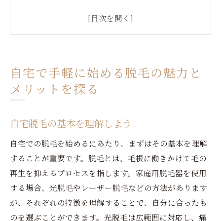
自宅での脱毛がもたらす経済的効果
プライベートな空間で安心のセルフ脱毛
自宅脱毛で自由な時間を手に入れる
家庭用脱毛器の選び方とその効果
自宅で手軽に始める脱毛の魅力と
手軽さが魅力！自宅脱毛の人気理由
メリットを探る
忙しいあなたにピッタリ！自宅でできる脱毛法
短時間でできる自宅脱毛のテクニック
自宅脱毛の基本を理解しよう
日常生活に取り入れやすい脱毛法
自宅での脱毛を始めるにあたり、まずはその基本を理解
時間を有効に活用するための脱毛計画
することが重要です。脱毛とは、毛根に働きかけて毛の
働く女性におすすめの自宅脱毛
再生を抑えるプロセスを指します。家庭用脱毛器を使用
自宅で手軽にできる簡単脱毛メニュー
する場合、光脱毛やレーザー脱毛などの方法があります
育児中でも安心して使える脱毛方法
が、それぞれの特徴を理解することで、自分に合ったも
愛媛県西条市丸野から始めるセルフ脱毛のすす
のを選ぶことができます。光脱毛は広範囲に対応し、痛