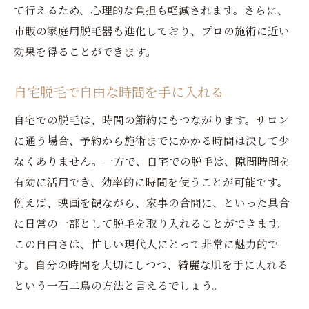
て行えるため、心理的な負担も軽減されます。さらに、
安全な脱毛を実現するためのガイドライン
市販の家庭用脱毛器も進化しており、プロの施術に近い
家庭用脱毛器の正しい使い方
効果を得ることができます。
肌を守るためのアフターケア方法
トラブルを避けるための脱毛習慣
自宅脱毛で自由な時間を手に入れる
自宅脱毛で実感する美肌効果とその持続性
自宅での脱毛は、時間の節約にもつながります。サロン
自宅脱毛がもたらす美肌の秘密
に通う場合、予約から施術までにかかる時間は決して少
脱毛後の美肌を長持ちさせる方法
なくありません。一方で、自宅での脱毛は、隙間時間を
肌のケアと脱毛の相乗効果
有効に活用でき、効率的に時間を使うことが可能です。
例えば、映画を観ながら、家事の合間に、といった具合
自宅脱毛で得られる美肌とその実感
に日常の一部として脱毛を取り入れることができます。
持続的な美肌を手に入れるための脱毛習慣
この自由さは、忙しい現代人にとって非常に魅力的で
美肌を保つための脱毛後のケア
す。自分の時間を大切にしつつ、綺麗な肌を手に入れる
愛媛県西条市丸野で話題の自宅脱毛法を徹底解
という一石二鳥の方法と言えるでしょう。
説