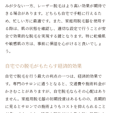
め
みが少ない一方、レーザー脱毛はより高い効果が期待で
地元で始める安心のセルフ脱毛
きる場合があります。どちらも自宅で手軽に行えるた
め、忙しい方に最適です。また、家庭用脱毛器を使用す
愛媛県西条市丸野での脱毛が持つ特別な意
る際は、肌の状態を確認し、適切な設定で行うことが安
味
全で効果的な脱毛を実現する鍵となります。特に乾燥肌
地域の特性を活かした脱毛法
や敏感肌の方は、事前に保湿を心がけると良いでしょ
地元で手に入れる美肌の秘訣
う。
丸野での脱毛文化とその利点
西条市丸野での脱毛体験談をシェア
自宅での脱毛がもたらす経済的効果
専門店に行かずに美肌を手に入れる脱毛方法を
自宅で脱毛を行う最大の利点の一つは、経済的効果で
紹介
す。専門のサロンに通うとなると、交通費や施術料金が
専門店不要！自宅でできる脱毛技術
かさむことがありますが、自宅脱毛ならその心配はあり
自宅での脱毛とサロンの違いを比較
ません。家庭用脱毛器の初期投資はあるものの、長期的
プロ顔負けの自宅脱毛テクニック
に見るとサロンでの施術よりもコストを抑えられること