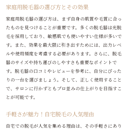
西条市丸野で注目の脱毛法とは
家庭用脱毛器の選び方とその効果
地元で人気の自宅脱毛アイテム
家庭用脱毛器の選び方は、まず自身の肌質や毛質に合っ
最新の自宅脱毛法を試してみよう
たものを見つけることが重要です。多くの脱毛器は光脱
丸野で広まる話題の脱毛法の実力
毛を採用しており、敏感肌でも使いやすい仕様が多いで
地域で話題の脱毛法のメリット
す。また、効果を最大限に引き出すためには、出力レベ
ルや使用頻度を考慮する必要があります。さらに、脱毛
丸野で人気の自宅脱毛体験をレポート
器のサイズや持ち運びのしやすさも重要なポイントで
す。脱毛器の口コミやレビューを参考に、自分にぴった
りの一台を選びましょう。そして、正しく使用すること
で、サロンに行かずともプロ並みの仕上がりを目指すこ
とが可能です。
手軽さが魅力！自宅脱毛の人気理由
自宅での脱毛が人気を集める理由は、その手軽さにあり