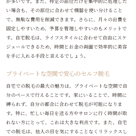
美肌を手に入れるための家庭用脱毛器
が多いです。また、特定の部位だけを集中的に処理した
い場合も、その部位に合わせて機器を使い分けること
お金をかけずにできるセルフ脱毛術
で、無駄な費用を削減できます。さらに、月々の出費を
自宅で美肌を手に入れるためのステップ
固定しやすいため、予算を管理しやすいのもメリットで
脱毛初心者必見！自宅で効率良く綺麗になる方
す。自宅脱毛は、ライフスタイルに合わせて自由にスケ
法
ジュールできるため、時間とお金の両面で効率的に美容
脱毛初心者が知っておくべき基礎知識
を手に入れる手段と言えるでしょう。
自宅脱毛で失敗しないためのポイント
効率的に脱毛するための事前準備
プライベートな空間で安心のセルフ脱毛
初めての脱毛を成功させるコツ
自宅での脱毛の最大の魅力は、プライベートな空間で自
初心者向けの脱毛器選びのポイント
分のペースで行えることです。家にいることで、時間に
最初に試してほしい簡単脱毛法
縛られず、自分の都合に合わせて脱毛が可能になりま
安全に自宅で脱毛するためのポイントと注意点
す。特に、忙しい毎日を送る方やサロンに行く時間が取
れない方にとって、これは大きな利点です。また、自宅
自宅脱毛における安全対策とは
での脱毛は、他人の目を気にすることなくリラックスし
肌トラブルを防ぐための注意点